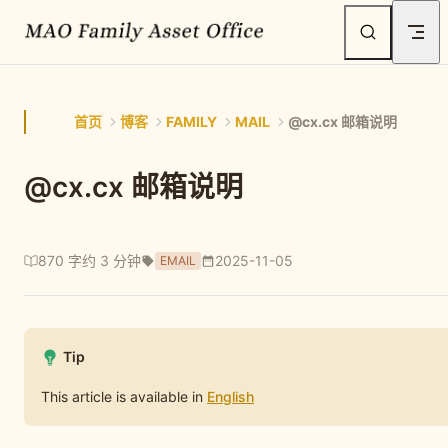
Skip to content
首页
博客
FAMILY
MAIL
@cx.cx 邮箱说明
@cx.cx 邮箱说明
870 字
约 3 分钟
2025-11-05
EMAIL
Tip
This article is available in
English